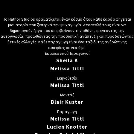
Το Hathor Studios οραματίζεται έναν κόσμο όπου κάθε καρέ αφηγείται
μια ιστορία που ξεπερνά την ψυχαγωγία. Αποστολή τους είναι να
δημιουργούν έργα που υπερβαίνουν την οθόνη, εμπνέοντας την
αυτογνωσία, προωθώντας την προσωπική ανάπτυξη και πυροδοτώντας
θετικές αλλαγές. Κάθε παραγωγή είναι ένα ταξίδι της ανθρώπινης
εμπειρίας σε νέα ύψη.
Εκτελεστικοί Παραγωγοί
Sheila K
Melissa Tittl
Σκηνοθεσία
Melissa Tittl
Μοντάζ
Blair Kuster
Παραγωγή
Melissa Tittl
Hemal Patel, Ph.D.
Lucien Knotter
Tobias Moeller-Bertram M.D, Ph.D
Jacqueline Bond, Ph.D
Michelle Poirier, Ph.D.
Dr. Hillari Hamilton
Dr. Ruth Waterman
Dr. Carla Stanton
Dr Joe Dispenza
Andrew Wright
Alex Jinich